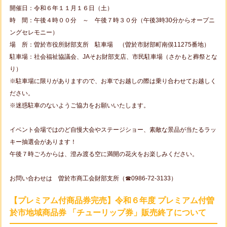
開催日：令和６年１１月１６日（土）
時 間：午後４時００分 ～ 午後７時３０分（午後3時30分からオープニ
ングセレモニー）
場 所：曽於市役所財部支所 駐車場 （曽於市財部町南俣11275番地）
駐車場：社会福祉協議会、JAそお財部支店、市民駐車場（さかもと葬祭とな
り）
※駐車場に限りがありますので、お車でお越しの際は乗り合わせてお越しく
ださい。
※迷惑駐車のないようご協力をお願いいたします。
イベント会場ではのど自慢大会やステージショー、素敵な景品が当たるラッ
キー抽選会があります！
午後７時ごろからは、澄み渡る空に満開の花火をお楽しみください。
お問い合わせは 曽於市商工会財部支所（☎0986-72-3133）
【プレミアム付商品券完売】令和６年度 プレミアム付曽
於市地域商品券 「チューリップ券」販売終了について