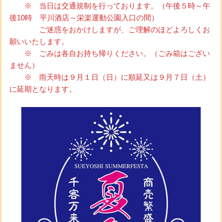
※ 当日は交通規制を行っております。（午後５時～午
後10時 平川酒店～栄楽運動公園入口の間）
ご迷惑をおかけしますが、ご理解のほどよろしくお
願いいたします。
※ ごみは各自お持ち帰りください。（ごみ箱はござい
ません）
※ 雨天時は９月１日（日）に順延又は９月７日（土）
に延期となります。