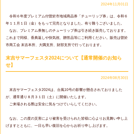
2024年11月01日
令和６年度プレミアム付曽於市地域商品券「チューリップ券」は、令和６
年１１月１日（金）をもって完売となりました。有り難うございました。
なお、プレミアム券無しのチューリップ券は引き続き販売しております。
これまで同様、香典返しや快気祝、贈答品等にご利用ください。販売は曽於
市商工会 末吉本所、大隅支所、財部支所で行っております。
末吉サマーフェスタ2024について【通常開催のお知ら
せ】
2024年08月30日
末吉サマーフェスタ2024は、台風10号の影響が懸念されておりました
が、通常通り８月３１日（土）に開催いたします。
ご来場される際は安全に気をつけていらしてください。
なお、この度の災害により被害を受けられた皆様に心よりお見舞い申し上
げますとともに、一日も早い復旧を心からお祈り申し上げます。