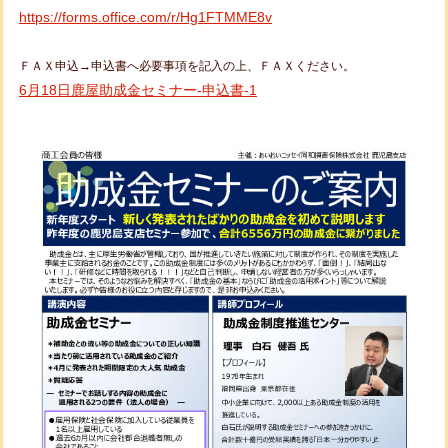
https://forms.office.com/r/Hg1FTMME8v
ＦＡＸ申込→申込書へ必要事項を記入の上、ＦＡＸください。
6月18日鹿屋助成金セミナー-申込書-1